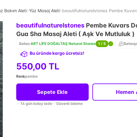
z Bakım Aleti
Yüz Masaj Aleti
beautifulnaturelstones Pembe Kuvars
beautifulnaturelstones
Pembe Kuvars Do
Gua Sha Masaj Aleti ( Aşk Ve Mutluluk )
Satıcı:
ART LİFE DOĞALTAŞ Natural Stones
1
/ 5
Satıcıy
Bu üründe kargo ücretsiz!
550,00 TL
Renk
pembe
Sepete Ekle
Hemen 
14 gün kolay iade
Güvenli ödeme