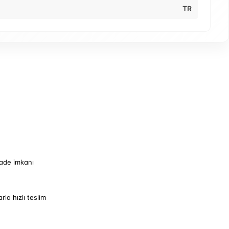
TR
iade imkanı
arla hızlı teslim