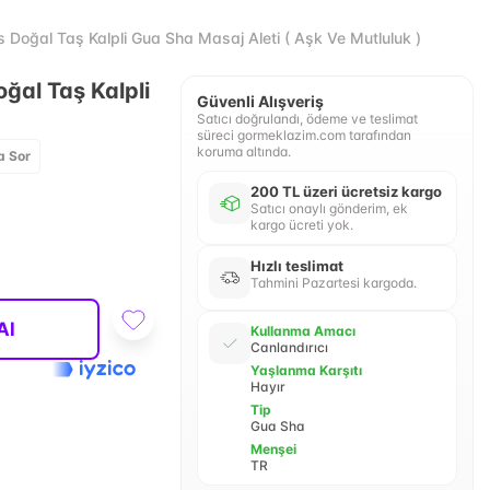
 Doğal Taş Kalpli Gua Sha Masaj Aleti ( Aşk Ve Mutluluk )
ğal Taş Kalpli
Güvenli Alışveriş
Satıcı doğrulandı, ödeme ve teslimat
süreci gormeklazim.com tarafından
koruma altında.
a Sor
200 TL üzeri ücretsiz kargo
Satıcı onaylı gönderim, ek
kargo ücreti yok.
Hızlı teslimat
Tahmini Pazartesi kargoda.
Al
Kullanma Amacı
Canlandırıcı
Yaşlanma Karşıtı
Hayır
Tip
Gua Sha
Menşei
TR