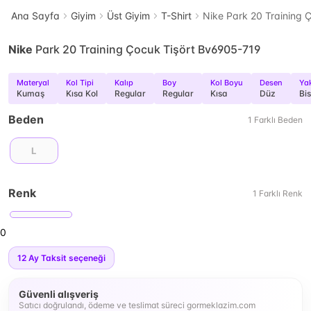
Ana Sayfa
Giyim
Üst Giyim
T-Shirt
Nike Park 20 Training 
Nike
Park 20 Training Çocuk Tişört Bv6905-719
Materyal
Kol Tipi
Kalıp
Boy
Kol Boyu
Desen
Yak
Kumaş
Kısa Kol
Regular
Regular
Kısa
Düz
Bi
Beden
1
Farklı
Beden
L
Renk
1
Farklı
Renk
0
12
Ay Taksit seçeneği
Güvenli alışveriş
Satıcı doğrulandı, ödeme ve teslimat süreci gormeklazim.com