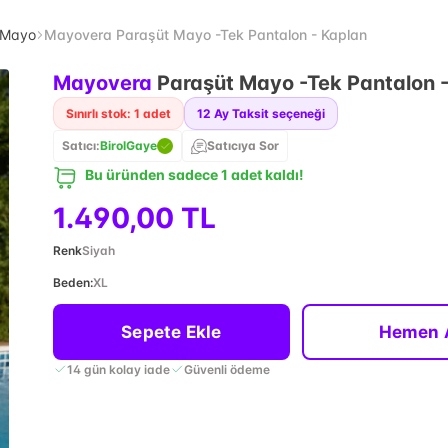
 Mayo
Mayovera Paraşüt Mayo -Tek Pantalon - Kaplan
Mayovera
Paraşüt Mayo -Tek Pantalon 
Sınırlı stok: 1 adet
12
Ay Taksit seçeneği
Satıcı:
BirolGaye
Satıcıya Sor
Bu üründen sadece 1 adet kaldı!
1.490,00 TL
Renk
Siyah
Beden
:
XL
Sepete Ekle
Hemen 
14 gün kolay iade
Güvenli ödeme