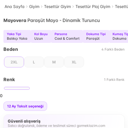
Ana Sayfa
Giyim
Tesettür Giyim
Tesettür Plaj Giyim
Tesett
Mayovera
Paraşüt Mayo - Dinamik Turuncu
Yaka Tipi
Kol Boyu
Persona
Dokuma Tipi
Kumaş Tip
Balıkçı Yaka
Uzun
Cool & Comfort
Paraşüt
Dokuma
Beden
4
Farklı
Beden
2XL
L
M
XL
Renk
1
Farklı
Renk
0
12
Ay Taksit seçeneği
Güvenli alışveriş
Satıcı doğrulandı, ödeme ve teslimat süreci gormeklazim.com