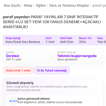
Ana Sayfa
Kitap
Eğitim
Ders ve Yardımcı Kitaplar
paraf y
paraf yayınları
PARAF YAYINLARI 7.SINIF İNTERAKTİF
SERİSİ 4'LÜ SET-YENİ-(OKYANUS DENEME+AÇACAKLI
ANAHTARLIK)
Kitap İçeriği
Sınıf
Setli/Tekil
Basım Yılı
Ders
Konu Özetli Soru Bankası
7. Sınıf
Setli Ürün
2024
Tüm D
KARGO
KARGO TESLIM
Ücretsiz
Tahmini bugün kargoda
200 TL üzeri
Satıcı gönderimi
Sınırlı stok: 1 adet
12
Ay Taksit seçeneği
Güvenli alışveriş
Satıcı doğrulandı, ödeme ve teslimat süreci gormeklazim.com
tarafından koruma altında.
iyzico güvenceli ödeme
Kart bilgileriniz şifreli, ödeme iyzico korumasında.