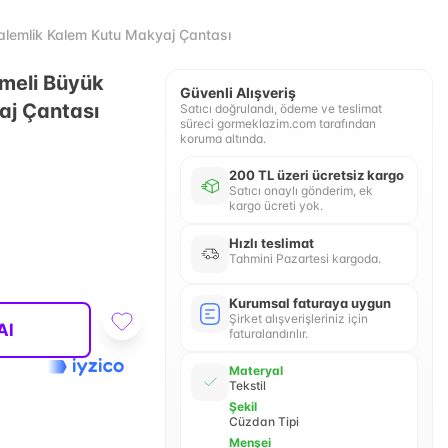
alemlik Kalem Kutu Makyaj Çantası
meli Büyük
Güvenli Alışveriş
aj Çantası
Satıcı doğrulandı, ödeme ve teslimat
süreci gormeklazim.com tarafından
koruma altında.
200 TL üzeri ücretsiz kargo
Satıcı onaylı gönderim, ek
kargo ücreti yok.
Hızlı teslimat
Tahmini Pazartesi kargoda.
Kurumsal faturaya uygun
Şirket alışverişleriniz için
Al
faturalandırılır.
Materyal
Tekstil
Şekil
Cüzdan Tipi
Menşei