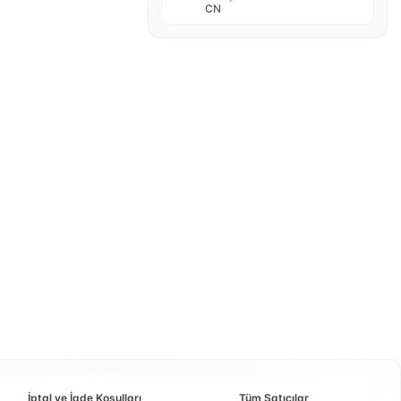
CN
İptal ve İade Koşulları
Tüm Satıcılar