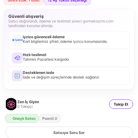
Sınırlı stok: 1 adet
12
Ay Taksit seçeneği
Güvenli alışveriş
Satıcı doğrulandı, ödeme ve teslimat süreci gormeklazim.com
tarafından koruma altında.
iyzico güvenceli ödeme
Kart bilgileriniz şifreli, ödeme iyzico korumasında.
Hızlı teslimat
Tahmini Pazartesi kargoda
Desteklenen iade
İade ve değişim süreçlerinde destek sağlanır.
Zen İç Giyim
Takip Et
0
Takipçi
Onaylı Satıcı
Puan
0.0
Satıcıya Soru Sor