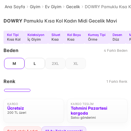
Ana Sayfa
Giyim
Ev Giyim
Gecelik
DOWRY Pamuklu Kısa Kol
DOWRY
Pamuklu Kısa Kol Kadın Midi Gecelik Mavi
Kol Tipi
Koleksiyon
Siluet
Kol Boyu
Kumaş Tipi
Desen
M
Kısa Kol
İç Giyim
Kısa
Kısa
Örme
Düz
Beden
4
Farklı
Beden
M
L
2XL
XL
Renk
1
Farklı
Renk
KARGO
KARGO TESLIM
Ücretsiz
Tahmini Pazartesi
200 TL üzeri
kargoda
Satıcı gönderimi