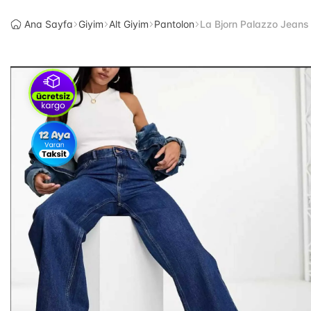
Ana Sayfa
Giyim
Alt Giyim
Pantolon
La Bjorn Palazzo Jeans 