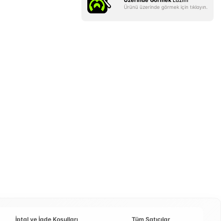
Üzerinde Görmek
Lazım
Ürünü üzerinde görmek için tıklayın.
İptal ve İade Koşulları
Tüm Satıcılar