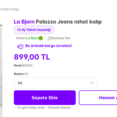
rahat kalıp
La Bjorn
Palazzo Jeans rahat kalıp
12
Ay Taksit seçeneği
Satıcı:
La Bjorn
Satıcıya Sor
Bu üründe kargo ücretsiz!
899,00 TL
Renk
İNDİGO
Beden
:
34
34
Sepete Ekle
Hemen 
14 gün kolay iade
Güvenli ödeme