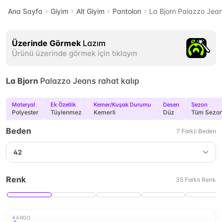
Ana Sayfa
Giyim
Alt Giyim
Pantolon
La Bjorn Palazzo Jean
Üzerinde Görmek
Lazım
Ürünü üzerinde görmek için tıklayın
La Bjorn
Palazzo Jeans rahat kalıp
Materyal
Ek Özellik
Kemer/Kuşak Durumu
Desen
Sezon
Polyester
Tüylenmez
Kemerli
Düz
Tüm Sezon
Beden
7
Farklı
Beden
42
Renk
35
Farklı
Renk
KARGO