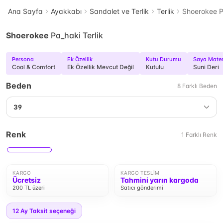
Ana Sayfa
Ayakkabı
Sandalet ve Terlik
Terlik
Shoerokee P
Shoerokee
Pa_haki Terlik
Persona
Ek Özellik
Kutu Durumu
Saya Mater
Cool & Comfort
Ek Özellik Mevcut Değil
Kutulu
Suni Deri
Beden
8
Farklı
Beden
39
Renk
1
Farklı
Renk
KARGO
KARGO TESLIM
Ücretsiz
Tahmini yarın kargoda
200 TL üzeri
Satıcı gönderimi
12
Ay Taksit seçeneği