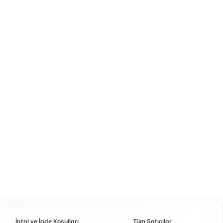
İptal ve İade Koşulları
Tüm Satıcılar