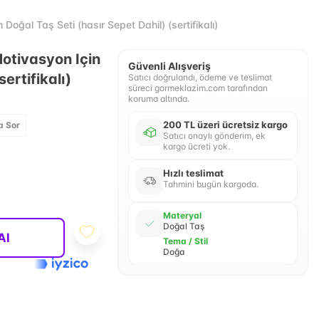
al Taş Seti (hasır Sepet Dahil) (sertifikalı)
otivasyon Için
Güvenli Alışveriş
ertifikalı)
Satıcı doğrulandı, ödeme ve teslimat
süreci gormeklazim.com tarafından
koruma altında.
200 TL üzeri ücretsiz kargo
a Sor
Satıcı onaylı gönderim, ek
kargo ücreti yok.
Hızlı teslimat
Tahmini bugün kargoda.
Materyal
Doğal Taş
Al
Tema / Stil
Doğa