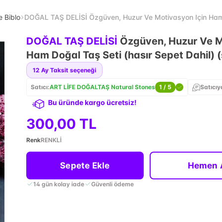
e Biblo
DOĞAL TAŞ DELİSİ Özgüven, Huzur Ve Motivasyon Için Ham Doğ
DOĞAL TAŞ DELİSİ
Özgüven, Huzur Ve M
Ham Doğal Taş Seti (hasır Sepet Dahil) (s
12
Ay Taksit seçeneği
Satıcı:
ART LİFE DOĞALTAŞ Natural Stones
1
/ 5
Satıcıy
Bu üründe kargo ücretsiz!
300,00 TL
Renk
RENKLİ
Sepete Ekle
Hemen 
14 gün kolay iade
Güvenli ödeme