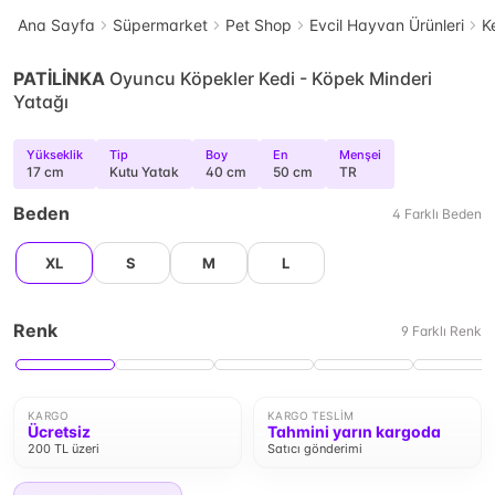
Ana Sayfa
Süpermarket
Pet Shop
Evcil Hayvan Ürünleri
K
PATİLİNKA
Oyuncu Köpekler Kedi - Köpek Minderi
Yatağı
Yükseklik
Tip
Boy
En
Menşei
17 cm
Kutu Yatak
40 cm
50 cm
TR
Beden
4
Farklı
Beden
XL
S
M
L
Renk
9
Farklı
Renk
KARGO
KARGO TESLIM
Ücretsiz
Tahmini yarın kargoda
200 TL üzeri
Satıcı gönderimi