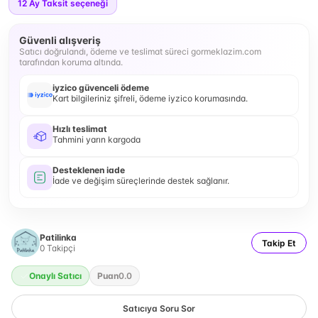
12
Ay Taksit seçeneği
Güvenli alışveriş
Satıcı doğrulandı, ödeme ve teslimat süreci gormeklazim.com
tarafından koruma altında.
iyzico güvenceli ödeme
Kart bilgileriniz şifreli, ödeme iyzico korumasında.
Hızlı teslimat
Tahmini yarın kargoda
Desteklenen iade
İade ve değişim süreçlerinde destek sağlanır.
Patilinka
Takip Et
0
Takipçi
Onaylı Satıcı
Puan
0.0
Satıcıya Soru Sor