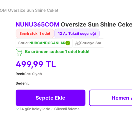
M Oversize Sun Shine Ceket
NUNU365COM
Oversize Sun Shine Ceke
Sınırlı stok: 1 adet
12
Ay Taksit seçeneği
Satıcı:
NURCANDOGANLAR
Satıcıya Sor
Bu üründen sadece 1 adet kaldı!
499,99 TL
Renk
Sarı Siyah
Beden
:
L
Sepete Ekle
Hemen 
14 gün kolay iade
Güvenli ödeme