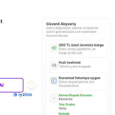
t
Güvenli Alışveriş
Satıcı doğrulandı, ödeme ve teslimat
süreci gormeklazim.com tarafından
koruma altında.
200 TL üzeri ücretsiz kargo
Satıcı onaylı gönderim, ek
kargo ücreti yok.
Hızlı teslimat
Tahmini yarın kargoda.
Kurumsal faturaya uygun
Şirket alışverişleriniz için
Al
faturalandırılır.
Kemer/Kuşak Durumu
Kemersiz
Yaş Grubu
Genç
Kalınlık