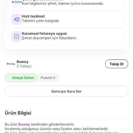
Kart bilgileriniz şifreli, ödeme iyzico korumasında.
Hızlı teslimat
Tahmini yarın kargoda
Kurumsal faturaya uygun
Şirket alışverişleri için faturalanır.
Buway
Takip Et
0
Takipçi
Onaylı Satıcı
Puan
0.0
Satıcıya Soru Sor
Ürün Bilgisi
Bu ürün
Buway
tarafından gönderilecektir.
İncelemiş olduğunuz ürünün satış fiyatını satıcı belirlemektedir.