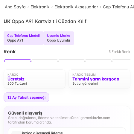
Ana Sayfa
Elektronik
Elektronik Aksesuarlar
Cep Telefonu Ak
UK
Oppo A91 Kartvizitli Cüzdan Kılıf
Cep Telefonu Modeli
Uyumlu Marka
Oppo A91
Oppo Uyumlu
Renk
5
Farklı
Renk
KARGO
KARGO TESLIM
Ücretsiz
Tahmini yarın kargoda
200 TL üzeri
Satıcı gönderimi
12
Ay Taksit seçeneği
Güvenli alışveriş
Satıcı doğrulandı, ödeme ve teslimat süreci gormeklazim.com
tarafından koruma altında.
iyzico güvenceli ödeme