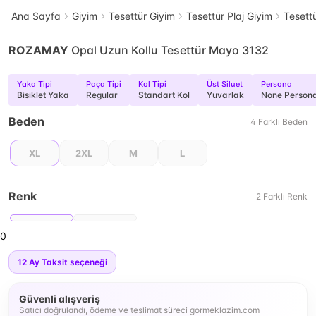
Ana Sayfa
Giyim
Tesettür Giyim
Tesettür Plaj Giyim
Tesett
ROZAMAY
Opal Uzun Kollu Tesettür Mayo 3132
Yaka Tipi
Paça Tipi
Kol Tipi
Üst Siluet
Persona
Bisiklet Yaka
Regular
Standart Kol
Yuvarlak
None Person
Beden
4
Farklı
Beden
XL
2XL
M
L
Renk
2
Farklı
Renk
0
12
Ay Taksit seçeneği
Güvenli alışveriş
Satıcı doğrulandı, ödeme ve teslimat süreci gormeklazim.com