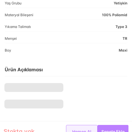
Yaş Grubu
Yetişkin
Materyal Bileşeni
100% Poliamid
Yıkama Talimatı
Type 3
Menşei
TR
Boy
Maxi
Ürün Açıklaması
Stokta yok
Hemen Al
Sepete Ekle