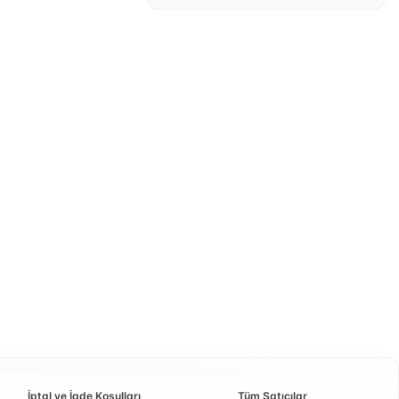
İptal ve İade Koşulları
Tüm Satıcılar