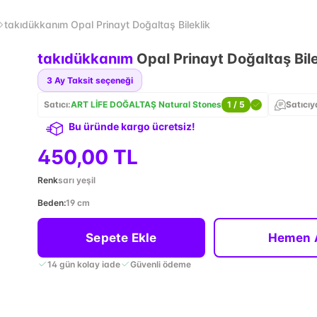
takıdükkanım Opal Prinayt Doğaltaş Bileklik
takıdükkanım
Opal Prinayt Doğaltaş Bile
3
Ay Taksit seçeneği
Satıcı:
ART LİFE DOĞALTAŞ Natural Stones
1
/ 5
Satıcıy
Bu üründe kargo ücretsiz!
450,00 TL
Renk
sarı yeşil
Beden
:
19 cm
Sepete Ekle
Hemen 
14 gün kolay iade
Güvenli ödeme