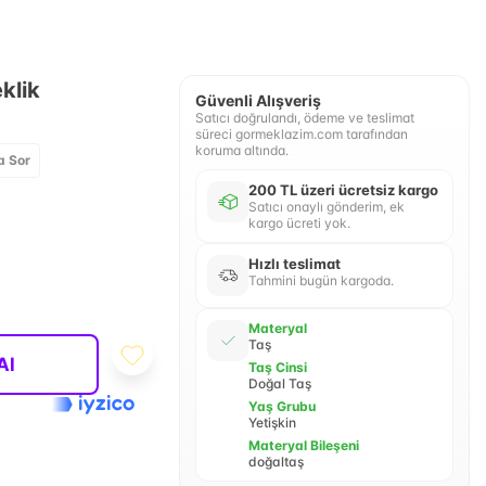
klik
Güvenli Alışveriş
Satıcı doğrulandı, ödeme ve teslimat
süreci gormeklazim.com tarafından
koruma altında.
a Sor
200 TL üzeri ücretsiz kargo
Satıcı onaylı gönderim, ek
kargo ücreti yok.
Hızlı teslimat
Tahmini bugün kargoda.
Materyal
Taş
Al
Taş Cinsi
Doğal Taş
Yaş Grubu
Yetişkin
Materyal Bileşeni
doğaltaş