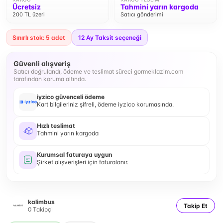
Ücretsiz
Tahmini yarın kargoda
200 TL üzeri
Satıcı gönderimi
Sınırlı stok: 5 adet
12
Ay Taksit seçeneği
Güvenli alışveriş
Satıcı doğrulandı, ödeme ve teslimat süreci gormeklazim.com
tarafından koruma altında.
iyzico güvenceli ödeme
Kart bilgileriniz şifreli, ödeme iyzico korumasında.
Hızlı teslimat
Tahmini yarın kargoda
Kurumsal faturaya uygun
Şirket alışverişleri için faturalanır.
kalimbus
Takip Et
0
Takipçi