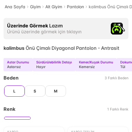
Ana Sayfa
Giyim
Alt Giyim
Pantolon
kalimbus Önü Çimalı D
Üzerinde Görmek
Lazım
Ürünü üzerinde görmek için tıklayın
kalimbus
Önü Çimalı Diyagonal Pantolon - Antrasit
Astar Durumu
Sürdürülebilirlik Detayı
Kemer/Kuşak Durumu
Dokuma
Astarsız
Hayır
Kemersiz
Tül
Beden
3
Farklı
Beden
L
S
M
Renk
1
Farklı
Renk
KARGO
KARGO TESLIM