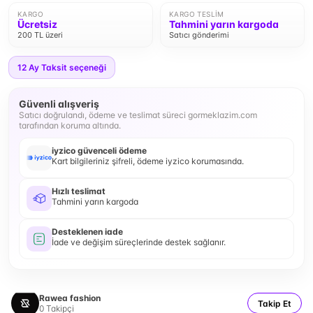
KARGO
KARGO TESLIM
Ücretsiz
Tahmini yarın kargoda
200 TL üzeri
Satıcı gönderimi
12
Ay Taksit seçeneği
Güvenli alışveriş
Satıcı doğrulandı, ödeme ve teslimat süreci gormeklazim.com
tarafından koruma altında.
iyzico güvenceli ödeme
Kart bilgileriniz şifreli, ödeme iyzico korumasında.
Hızlı teslimat
Tahmini yarın kargoda
Desteklenen iade
İade ve değişim süreçlerinde destek sağlanır.
Rawea fashion
Takip Et
0
Takipçi