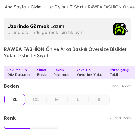
Ana Sayfa
Giyim
Üst Giyim
T-Shirt
RAWEA FASHİON Ön ve Ar
Üzerinde Görmek
Lazım
Ürünü üzerinde görmek için tıklayın
RAWEA FASHİON
Ön ve Arka Baskılı Oversize Bisiklet
Yaka T-shirt - Siyah
Dokuma Tipi
Siluet
Teknik
Yaka Tipi
Paket İçeriği
Düz Dokuma
Basic
Yıkamalı
Yuvarlak Yaka
Tekli
Beden
5
Farklı
Beden
XL
2XL
M
L
S
Renk
2
Farklı
Renk