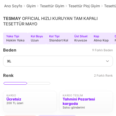
Ana Sayfa
Giyim
Tesettür Giyim
Tesettür Plaj Giyim
Tesett
TESMAY
OFFICIAL HIZLI KURUYAN TAM KAPALI
TESETTÜR MAYO
Yaka Tipi
Kol Boyu
Kol Tipi
Üst Siluet
Kap
Hakim Yaka
Uzun
Standart Kol
Kruvaze
Atma Kap
Beden
9
Farklı
Beden
XL
Renk
2
Farklı
Renk
KARGO
KARGO TESLIM
Ücretsiz
Tahmini Pazartesi
200 TL üzeri
kargoda
Satıcı gönderimi