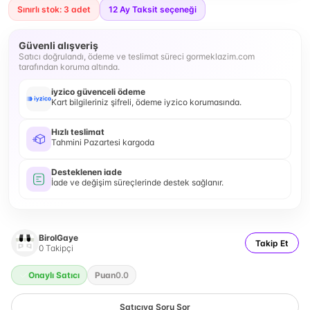
Sınırlı stok: 3 adet
12
Ay Taksit seçeneği
Güvenli alışveriş
Satıcı doğrulandı, ödeme ve teslimat süreci gormeklazim.com
tarafından koruma altında.
iyzico güvenceli ödeme
Kart bilgileriniz şifreli, ödeme iyzico korumasında.
Hızlı teslimat
Tahmini Pazartesi kargoda
Desteklenen iade
İade ve değişim süreçlerinde destek sağlanır.
BirolGaye
Takip Et
0
Takipçi
Onaylı Satıcı
Puan
0.0
Satıcıya Soru Sor