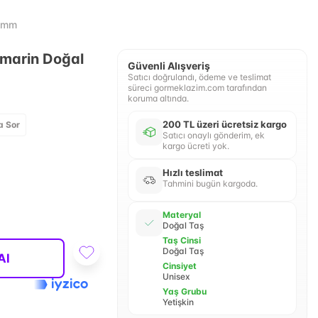
 8mm
marin Doğal
Güvenli Alışveriş
Satıcı doğrulandı, ödeme ve teslimat
süreci gormeklazim.com tarafından
koruma altında.
200 TL üzeri ücretsiz kargo
a Sor
Satıcı onaylı gönderim, ek
kargo ücreti yok.
Hızlı teslimat
Tahmini bugün kargoda.
Materyal
Doğal Taş
Taş Cinsi
Doğal Taş
Al
Cinsiyet
Unisex
Yaş Grubu
Yetişkin