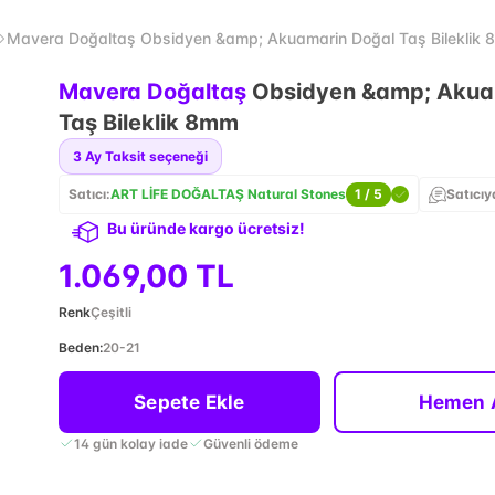
Mavera Doğaltaş Obsidyen &amp; Akuamarin Doğal Taş Bileklik
Mavera Doğaltaş
Obsidyen &amp; Akua
Taş Bileklik 8mm
3
Ay Taksit seçeneği
Satıcı:
ART LİFE DOĞALTAŞ Natural Stones
1
/ 5
Satıcıy
Bu üründe kargo ücretsiz!
1.069,00 TL
Renk
Çeşitli
Beden
:
20-21
Sepete Ekle
Hemen 
14 gün kolay iade
Güvenli ödeme