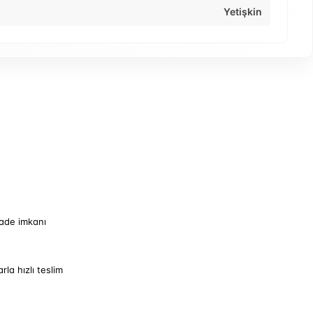
Yetişkin
iade imkanı
arla hızlı teslim