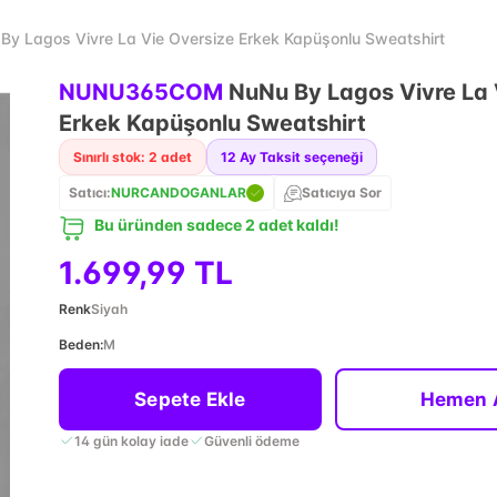
Lagos Vivre La Vie Oversize Erkek Kapüşonlu Sweatshirt
NUNU365COM
NuNu By Lagos Vivre La 
Erkek Kapüşonlu Sweatshirt
Sınırlı stok: 2 adet
12
Ay Taksit seçeneği
Satıcı:
NURCANDOGANLAR
Satıcıya Sor
Bu üründen sadece 2 adet kaldı!
1.699,99 TL
Renk
Siyah
Beden
:
M
Sepete Ekle
Hemen 
14 gün kolay iade
Güvenli ödeme