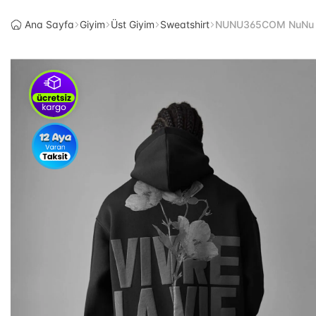
Ana Sayfa
Giyim
Üst Giyim
Sweatshirt
NUNU365COM NuNu By 