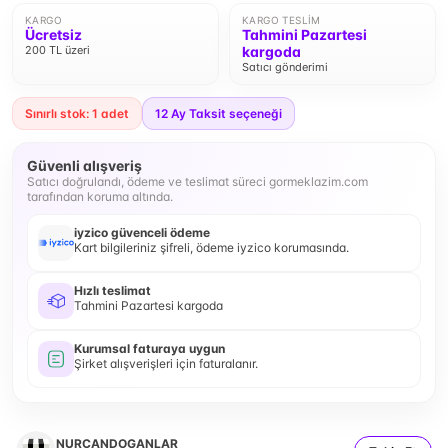
KARGO
KARGO TESLIM
Ücretsiz
Tahmini Pazartesi
200 TL üzeri
kargoda
Satıcı gönderimi
Sınırlı stok: 1 adet
12
Ay Taksit seçeneği
Güvenli alışveriş
Satıcı doğrulandı, ödeme ve teslimat süreci gormeklazim.com
tarafından koruma altında.
iyzico güvenceli ödeme
Kart bilgileriniz şifreli, ödeme iyzico korumasında.
Hızlı teslimat
Tahmini Pazartesi kargoda
Kurumsal faturaya uygun
Şirket alışverişleri için faturalanır.
NURCANDOGANLAR