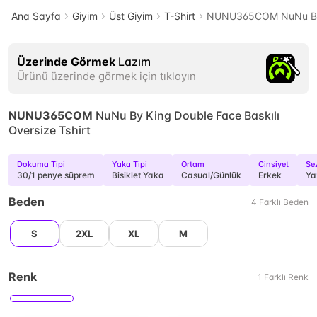
Ana Sayfa
Giyim
Üst Giyim
T-Shirt
NUNU365COM NuNu By Ki
Üzerinde Görmek
Lazım
Ürünü üzerinde görmek için tıklayın
NUNU365COM
NuNu By King Double Face Baskılı
Oversize Tshirt
Dokuma Tipi
Yaka Tipi
Ortam
Cinsiyet
Se
30/1 penye süprem
Bisiklet Yaka
Casual/Günlük
Erkek
Ya
Beden
4
Farklı
Beden
S
2XL
XL
M
Renk
1
Farklı
Renk