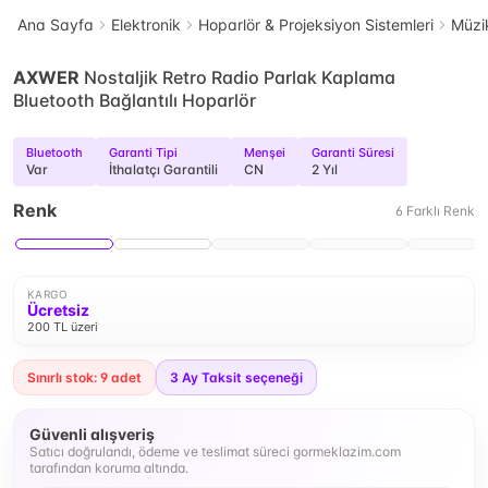
Ana Sayfa
Elektronik
Hoparlör & Projeksiyon Sistemleri
Müzik
AXWER
Nostaljik Retro Radio Parlak Kaplama
Bluetooth Bağlantılı Hoparlör
Bluetooth
Garanti Tipi
Menşei
Garanti Süresi
Var
İthalatçı Garantili
CN
2 Yıl
Renk
6
Farklı
Renk
KARGO
Ücretsiz
200 TL üzeri
Sınırlı stok: 9 adet
3
Ay Taksit seçeneği
Güvenli alışveriş
Satıcı doğrulandı, ödeme ve teslimat süreci gormeklazim.com
tarafından koruma altında.