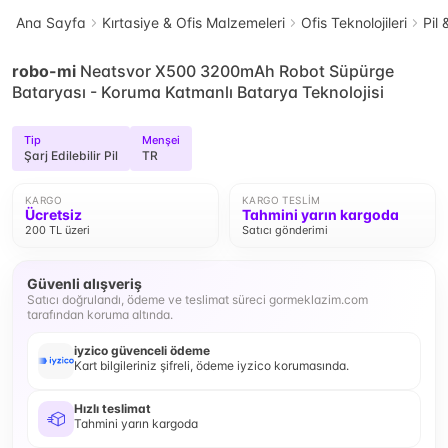
Ana Sayfa
Kırtasiye & Ofis Malzemeleri
Ofis Teknolojileri
Pil 
robo-mi
Neatsvor X500 3200mAh Robot Süpürge
Bataryası - Koruma Katmanlı Batarya Teknolojisi
Tip
Menşei
Şarj Edilebilir Pil
TR
KARGO
KARGO TESLIM
Ücretsiz
Tahmini yarın kargoda
200 TL üzeri
Satıcı gönderimi
Güvenli alışveriş
Satıcı doğrulandı, ödeme ve teslimat süreci gormeklazim.com
tarafından koruma altında.
iyzico güvenceli ödeme
Kart bilgileriniz şifreli, ödeme iyzico korumasında.
Hızlı teslimat
Tahmini yarın kargoda