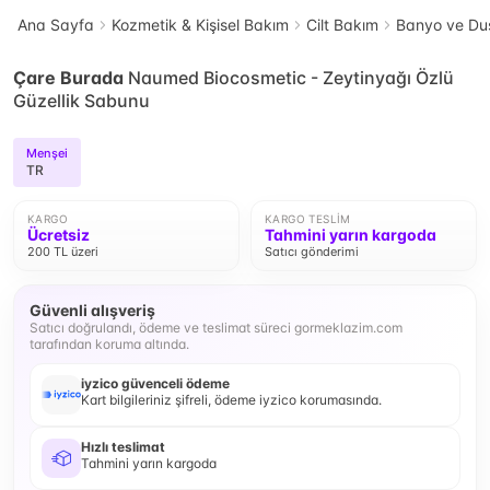
Ana Sayfa
Kozmetik & Kişisel Bakım
Cilt Bakım
Banyo ve Duş
Çare Burada
Naumed Biocosmetic - Zeytinyağı Özlü
Güzellik Sabunu
Menşei
TR
KARGO
KARGO TESLIM
Ücretsiz
Tahmini yarın kargoda
200 TL üzeri
Satıcı gönderimi
Güvenli alışveriş
Satıcı doğrulandı, ödeme ve teslimat süreci gormeklazim.com
tarafından koruma altında.
iyzico güvenceli ödeme
Kart bilgileriniz şifreli, ödeme iyzico korumasında.
Hızlı teslimat
Tahmini yarın kargoda