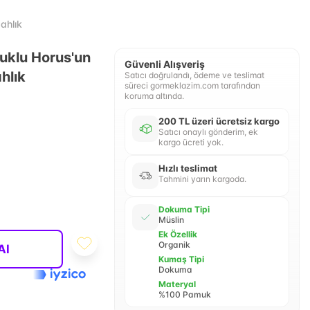
ahlık
klu Horus'un
Güvenli Alışveriş
hlık
Satıcı doğrulandı, ödeme ve teslimat
süreci gormeklazim.com tarafından
koruma altında.
200 TL üzeri ücretsiz kargo
Satıcı onaylı gönderim, ek
kargo ücreti yok.
Hızlı teslimat
Tahmini yarın kargoda.
Dokuma Tipi
Müslin
Ek Özellik
Organik
Al
Kumaş Tipi
Dokuma
Materyal
%100 Pamuk