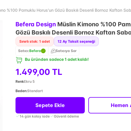
ono %100 Pamuklu Horus'un Gözü Baskılı Desenli Bornoz Kaftan Sab
Befera Design
Müslin Kimono %100 Pamu
Gözü Baskılı Desenli Bornoz Kaftan Saba
Sınırlı stok: 1 adet
12
Ay Taksit seçeneği
Satıcı:
Befera
Satıcıya Sor
Bu üründen sadece 1 adet kaldı!
1.499,00 TL
Renk
Ekru 5
Beden
:
Standart
Sepete Ekle
Hemen 
14 gün kolay iade
Güvenli ödeme