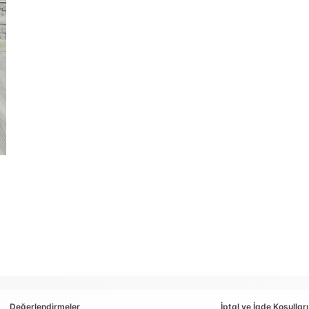
Değerlendirmeler
İptal ve İade Koşulları