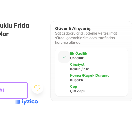
r
klu Frida
Güvenli Alışveriş
Mor
Satıcı doğrulandı, ödeme ve teslimat
süreci gormeklazim.com tarafından
koruma altında.
Ek Özellik
Organik
Cinsiyet
Kadın / Kız
Kemer/Kuşak Durumu
Kuşaklı
Cep
Al
Çift cepli