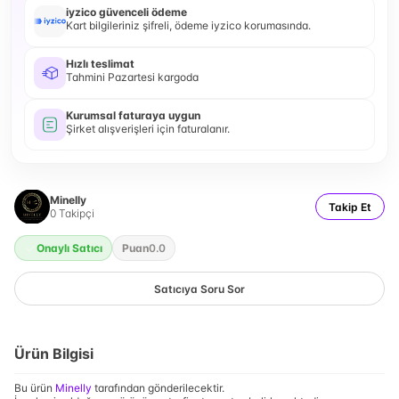
iyzico güvenceli ödeme
Kart bilgileriniz şifreli, ödeme iyzico korumasında.
Hızlı teslimat
Tahmini Pazartesi kargoda
Kurumsal faturaya uygun
Şirket alışverişleri için faturalanır.
Minelly
Takip Et
0
Takipçi
Onaylı Satıcı
Puan
0.0
Satıcıya Soru Sor
Ürün Bilgisi
Bu ürün
Minelly
tarafından gönderilecektir.