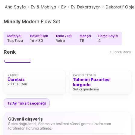
Ana Sayfa
Ev & Mobilya
Ev
Ev Dekorasyon
Dekoratif Obje
Minelly
Modern Flow Set
Materyal
Boyut/Ebat
Tema / Stil
Menşei
Parça Sayısı
Taş Tozu
16 x 30
Retro
TR
4
Renk
1
Farklı
Renk
KARGO
KARGO TESLIM
Ücretsiz
Tahmini Pazartesi
200 TL üzeri
kargoda
Satıcı gönderimi
12
Ay Taksit seçeneği
Güvenli alışveriş
Satıcı doğrulandı, ödeme ve teslimat süreci gormeklazim.com
tarafından koruma altında.