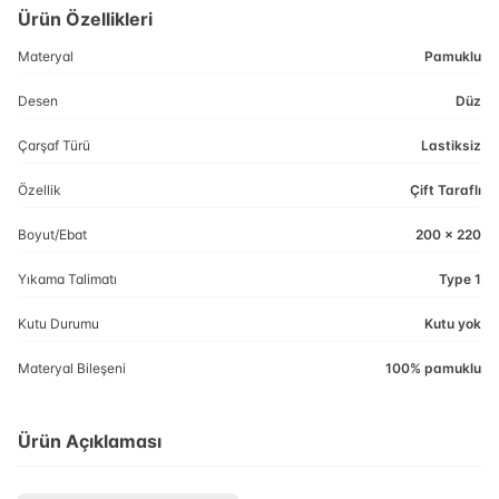
Ürün Özellikleri
Materyal
Pamuklu
Desen
Düz
Çarşaf Türü
Lastiksiz
Özellik
Çift Taraflı
Boyut/Ebat
200 x 220
Yıkama Talimatı
Type 1
Kutu Durumu
Kutu yok
Materyal Bileşeni
100% pamuklu
Ürün Açıklaması