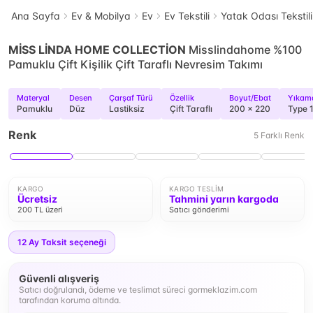
Ana Sayfa
Ev & Mobilya
Ev
Ev Tekstili
Yatak Odası Tekstili
MİSS LİNDA HOME COLLECTİON
Misslindahome %100
Pamuklu Çift Kişilik Çift Taraflı Nevresim Takımı
Materyal
Desen
Çarşaf Türü
Özellik
Boyut/Ebat
Yıkama
Pamuklu
Düz
Lastiksiz
Çift Taraflı
200 x 220
Type 
Renk
5
Farklı
Renk
KARGO
KARGO TESLIM
Ücretsiz
Tahmini yarın kargoda
200 TL üzeri
Satıcı gönderimi
12
Ay Taksit seçeneği
Güvenli alışveriş
Satıcı doğrulandı, ödeme ve teslimat süreci gormeklazim.com
tarafından koruma altında.