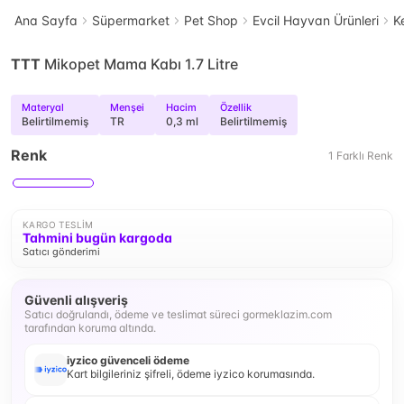
Ana Sayfa
Süpermarket
Pet Shop
Evcil Hayvan Ürünleri
K
TTT
Mikopet Mama Kabı 1.7 Litre
Materyal
Menşei
Hacim
Özellik
Belirtilmemiş
TR
0,3 ml
Belirtilmemiş
Renk
1
Farklı
Renk
KARGO TESLIM
Tahmini bugün kargoda
Satıcı gönderimi
Güvenli alışveriş
Satıcı doğrulandı, ödeme ve teslimat süreci gormeklazim.com
tarafından koruma altında.
iyzico güvenceli ödeme
Kart bilgileriniz şifreli, ödeme iyzico korumasında.