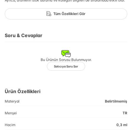
Ayrıca, ürünlerin stok durumu ve kategori bilgileri de sıralamada etkili olur.
Tüm Özellikleri Gör
Soru & Cevaplar
Bu Ürünün Sorusu Bulunmuyor.
Satıcıya Soru Sor
Ürün Özellikleri
Materyal
Belirtilmemiş
Menşei
TR
Hacim
0,3 ml