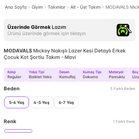
Ana Sayfa
Giyim
Takımlar
Alt - Üst Takım
MODAVALS Mıckey
Üzerinde Görmek
Lazım
Ürünü üzerinde görmek için tıklayın
MODAVALS
Mıckey Nakışlı Lazer Kesi Detaylı Erkek
Çocuk Kot Şortlu Takım - Mavi
Kalıp
Yaka Tipi
Desen
Kumaş Tipi
Materyal
Boy
Regular
Bisiklet Yaka
Kamuflaj
Dokuma
Pamuklu
Uz
Beden
3
Farklı
Beden
5-6 Yaş
4-5 Yaş
6-7 Yaş
Renk
1
Farklı
Renk