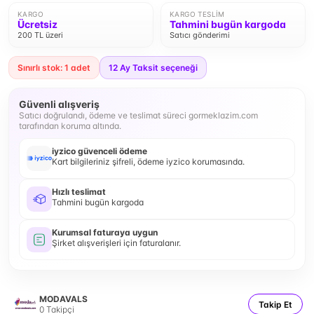
KARGO
KARGO TESLIM
Ücretsiz
Tahmini bugün kargoda
200 TL üzeri
Satıcı gönderimi
Sınırlı stok: 1 adet
12
Ay Taksit seçeneği
Güvenli alışveriş
Satıcı doğrulandı, ödeme ve teslimat süreci gormeklazim.com
tarafından koruma altında.
iyzico güvenceli ödeme
Kart bilgileriniz şifreli, ödeme iyzico korumasında.
Hızlı teslimat
Tahmini bugün kargoda
Kurumsal faturaya uygun
Şirket alışverişleri için faturalanır.
MODAVALS
Takip Et
0
Takipçi