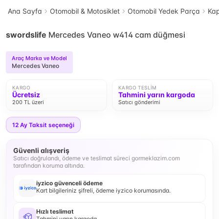
Ana Sayfa
Otomobil & Motosiklet
Otomobil Yedek Parça
Kap
swordslife
Mercedes Vaneo w414 cam düğmesi
Araç Marka ve Model
Mercedes Vaneo
KARGO
KARGO TESLIM
Ücretsiz
Tahmini yarın kargoda
200 TL üzeri
Satıcı gönderimi
12
Ay Taksit seçeneği
Güvenli alışveriş
Satıcı doğrulandı, ödeme ve teslimat süreci gormeklazim.com
tarafından koruma altında.
iyzico güvenceli ödeme
Kart bilgileriniz şifreli, ödeme iyzico korumasında.
Hızlı teslimat
Tahmini yarın kargoda