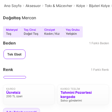
Ana Sayfa
Aksesuar
Takı & Mücevher
Kolye
Bijuteri Kolye
Doğaltaş
Mercan
Materyal
Taş Cinsi
Cinsiyet
Yaş Grubu
Taş
Doğal Taş
Kadın / Kız
Yetişkin
Beden
1
Farklı
Beden
Tek Ebat
Renk
1
Farklı
Renk
KARGO
KARGO TESLIM
Ücretsiz
Tahmini Pazartesi
200 TL üzeri
kargoda
Satıcı gönderimi