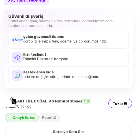
3
Ay Taksit seçeneği
Güvenli alışveriş
Satıcı doğrulandı, ödeme ve teslimat süreci gormeklazim.com
tarafından koruma altında.
iyzico güvenceli ödeme
Kart bilgileriniz şifreli, ödeme iyzico korumasında.
Hızlı teslimat
Tahmini Pazartesi kargoda
Desteklenen iade
İade ve değişim süreçlerinde destek sağlanır.
ART LİFE DOĞALTAŞ Natural Stones
1.0
Takip Et
0
Takipçi
Onaylı Satıcı
Puan
1.0
Satıcıya Soru Sor