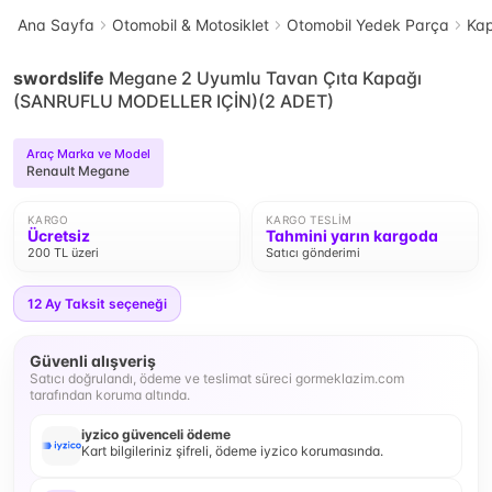
Ana Sayfa
Otomobil & Motosiklet
Otomobil Yedek Parça
Kap
swordslife
Megane 2 Uyumlu Tavan Çıta Kapağı
(SANRUFLU MODELLER IÇİN)(2 ADET)
Araç Marka ve Model
Renault Megane
KARGO
KARGO TESLIM
Ücretsiz
Tahmini yarın kargoda
200 TL üzeri
Satıcı gönderimi
12
Ay Taksit seçeneği
Güvenli alışveriş
Satıcı doğrulandı, ödeme ve teslimat süreci gormeklazim.com
tarafından koruma altında.
iyzico güvenceli ödeme
Kart bilgileriniz şifreli, ödeme iyzico korumasında.