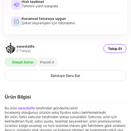
Hızlı teslimat
Tahmini yarın kargoda
Kurumsal faturaya uygun
Şirket alışverişleri için faturalanır.
swordslife
Takip Et
0
Takipçi
Onaylı Satıcı
Puan
0.0
Satıcıya Soru Sor
Ürün Bilgisi
Bu ürün
swordslife
tarafından gönderilecektir.
İncelemiş olduğunuz ürünün satış fiyatını satıcı belirlemektedir.
Bir ürün, farklı satıcılar tarafından satışa sunulabilir. Satıcılar, ürün için
belirledikleri fiyat, satıcı puanı, teslimat seçenekleri, ürün promosyonları,
ücretsiz kargo avantajı ve hızlı teslimat imkanı gibi faktörlere göre sıralanır.
Ayrıca, ürünlerin stok durumu ve kategori bilgileri de sıralamada etkili olur.