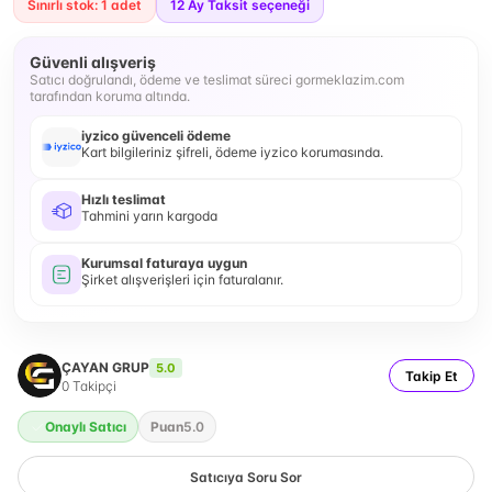
Sınırlı stok: 1 adet
12
Ay Taksit seçeneği
Güvenli alışveriş
Satıcı doğrulandı, ödeme ve teslimat süreci gormeklazim.com
tarafından koruma altında.
iyzico güvenceli ödeme
Kart bilgileriniz şifreli, ödeme iyzico korumasında.
Hızlı teslimat
Tahmini yarın kargoda
Kurumsal faturaya uygun
Şirket alışverişleri için faturalanır.
ÇAYAN GRUP
5.0
Takip Et
0
Takipçi
Onaylı Satıcı
Puan
5.0
Satıcıya Soru Sor