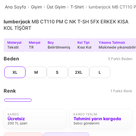
Ana Sayfa
Giyim
Üst Giyim
T-Shirt
lumberjack MB CT110 
lumberjack
MB CT110 PM C NK T-SH 5FX ERKEK KISA
KOL TİŞÖRT
Materyal
Menşei
Boy
Kol Tipi
Yıkama Talimatı
Tekstil
TR
Belirtilmemiş
Kısa Kol
Makinede yıkanabilir
Beden
5
Farklı
Beden
XL
M
S
2XL
L
Renk
1
Farklı
Renk
KARGO
KARGO TESLIM
Ücretsiz
Tahmini yarın kargoda
200 TL üzeri
Satıcı gönderimi