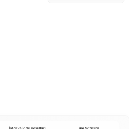
İptal ve İade Koşulları
Tüm Satıcılar