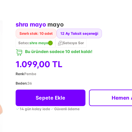
shra mayo
mayo
Sınırlı stok: 10 adet
12
Ay Taksit seçeneği
Satıcı:
shra mayo
Satıcıya Sor
Bu üründen sadece 10 adet kaldı!
1.099,00 TL
Renk
Pembe
Beden
:
36
Sepete Ekle
Hemen 
14 gün kolay iade
Güvenli ödeme