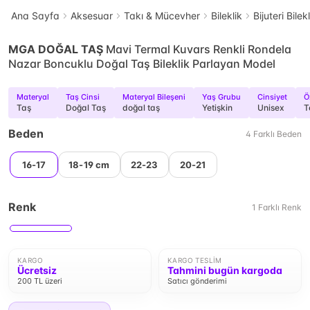
Ana Sayfa
Aksesuar
Takı & Mücevher
Bileklik
Bijuteri Bilek
MGA DOĞAL TAŞ
Mavi Termal Kuvars Renkli Rondela
Nazar Boncuklu Doğal Taş Bileklik Parlayan Model
Materyal
Taş Cinsi
Materyal Bileşeni
Yaş Grubu
Cinsiyet
Ö
Taş
Doğal Taş
doğal taş
Yetişkin
Unisex
T
Beden
4
Farklı
Beden
16-17
18-19 cm
22-23
20-21
Renk
1
Farklı
Renk
KARGO
KARGO TESLIM
Ücretsiz
Tahmini bugün kargoda
200 TL üzeri
Satıcı gönderimi