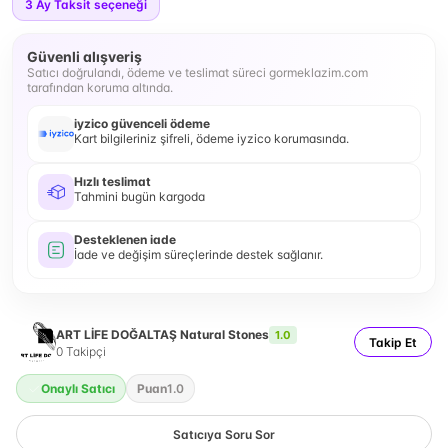
3
Ay Taksit seçeneği
Güvenli alışveriş
Satıcı doğrulandı, ödeme ve teslimat süreci gormeklazim.com
tarafından koruma altında.
iyzico güvenceli ödeme
Kart bilgileriniz şifreli, ödeme iyzico korumasında.
Hızlı teslimat
Tahmini bugün kargoda
Desteklenen iade
İade ve değişim süreçlerinde destek sağlanır.
ART LİFE DOĞALTAŞ Natural Stones
1.0
Takip Et
0
Takipçi
Onaylı Satıcı
Puan
1.0
Satıcıya Soru Sor