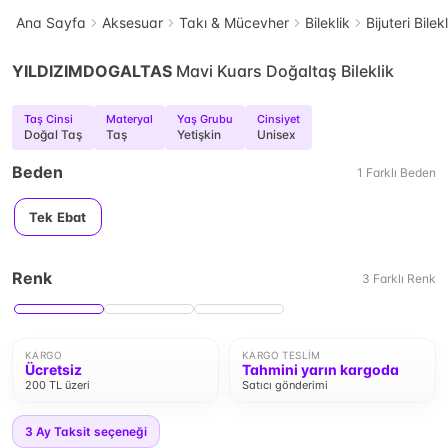
Ana Sayfa
Aksesuar
Takı & Mücevher
Bileklik
Bijuteri Bilek
YILDIZIMDOGALTAS
Mavi Kuars Doğaltaş Bileklik
Taş Cinsi
Materyal
Yaş Grubu
Cinsiyet
Doğal Taş
Taş
Yetişkin
Unisex
Beden
1
Farklı
Beden
Tek Ebat
Renk
3
Farklı
Renk
KARGO
KARGO TESLIM
Ücretsiz
Tahmini yarın kargoda
200 TL üzeri
Satıcı gönderimi
3
Ay Taksit seçeneği