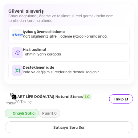
Güvenli alışveriş
Satıcı doğrulandı, ödeme ve teslimat süreci gormeklazim.com
tarafından koruma altında.
iyzico güvenceli ödeme
Kart bilgileriniz şifreli, ödeme iyzico korumasında.
Hızlı teslimat
Tahmini yarın kargoda
Desteklenen iade
İade ve değişim süreçlerinde destek sağlanır.
ART LİFE DOĞALTAŞ Natural Stones
1.0
Takip Et
0
Takipçi
Onaylı Satıcı
Puan
1.0
Satıcıya Soru Sor