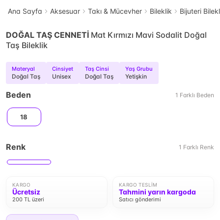
Ana Sayfa
Aksesuar
Takı & Mücevher
Bileklik
Bijuteri Bilek
DOĞAL TAŞ CENNETİ
Mat Kırmızı Mavi Sodalit Doğal
Taş Bileklik
Materyal
Cinsiyet
Taş Cinsi
Yaş Grubu
Doğal Taş
Unisex
Doğal Taş
Yetişkin
Beden
1
Farklı
Beden
18
Renk
1
Farklı
Renk
KARGO
KARGO TESLIM
Ücretsiz
Tahmini yarın kargoda
200 TL üzeri
Satıcı gönderimi