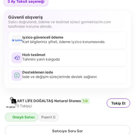
3
Ay Taksit seçeneği
Güvenli alışveriş
Satıcı doğrulandı, ödeme ve teslimat süreci gormeklazim.com
tarafından koruma altında.
iyzico güvenceli ödeme
Kart bilgileriniz şifreli, ödeme iyzico korumasında.
Hızlı teslimat
Tahmini yarın kargoda
Desteklenen iade
İade ve değişim süreçlerinde destek sağlanır.
ART LİFE DOĞALTAŞ Natural Stones
1.0
Takip Et
0
Takipçi
Onaylı Satıcı
Puan
1.0
Satıcıya Soru Sor