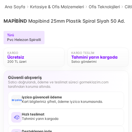
Ana Sayfa
Kırtasiye & Ofis Malzemeleri
Ofis Teknolojileri
Cil
MAPİBİND
Mapibind 25mm Plastik Spiral Siyah 50 Ad.
Türü
Pvc Helezon Spiralli
KARGO
KARGO TESLIM
Ücretsiz
Tahmini yarın kargoda
200 TL üzeri
Satıcı gönderimi
Güvenli alışveriş
Satıcı doğrulandı, ödeme ve teslimat süreci gormeklazim.com
tarafından koruma altında.
iyzico güvenceli ödeme
Kart bilgileriniz şifreli, ödeme iyzico korumasında.
Hızlı teslimat
Tahmini yarın kargoda
Desteklenen iade