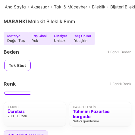
Ana Sayfa
Aksesuar
Takı & Mücevher
Bileklik
Bijuteri Bilek
MARANKİ
Malakit Bileklik 8mm
Materyal
Taş Cinsi
Cinsiyet
Yaş Grubu
Doğal Taş
Yok
Unisex
Yetişkin
Beden
1
Farklı
Beden
Tek Ebat
Renk
1
Farklı
Renk
KARGO
KARGO TESLIM
Ücretsiz
Tahmini Pazartesi
200 TL üzeri
kargoda
Satıcı gönderimi