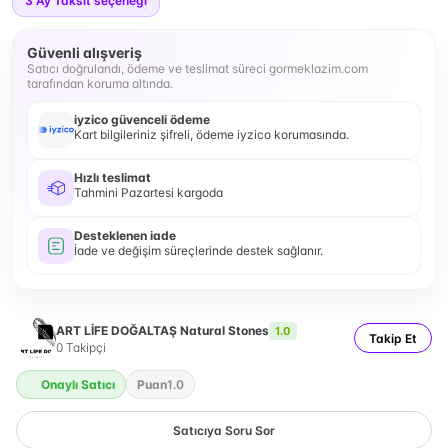
3
Ay Taksit seçeneği
Güvenli alışveriş
Satıcı doğrulandı, ödeme ve teslimat süreci gormeklazim.com
tarafından koruma altında.
iyzico güvenceli ödeme
Kart bilgileriniz şifreli, ödeme iyzico korumasında.
Hızlı teslimat
Tahmini Pazartesi kargoda
Desteklenen iade
İade ve değişim süreçlerinde destek sağlanır.
ART LİFE DOĞALTAŞ Natural Stones
1.0
Takip Et
0
Takipçi
Onaylı Satıcı
Puan
1.0
Satıcıya Soru Sor