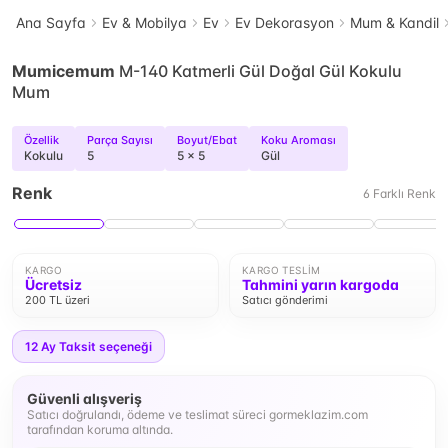
Ana Sayfa
Ev & Mobilya
Ev
Ev Dekorasyon
Mum & Kandil
Mumicemum
M-140 Katmerli Gül Doğal Gül Kokulu
Mum
Özellik
Parça Sayısı
Boyut/Ebat
Koku Aroması
Kokulu
5
5 x 5
Gül
Renk
6
Farklı
Renk
KARGO
KARGO TESLIM
Ücretsiz
Tahmini yarın kargoda
200 TL üzeri
Satıcı gönderimi
12
Ay Taksit seçeneği
Güvenli alışveriş
Satıcı doğrulandı, ödeme ve teslimat süreci gormeklazim.com
tarafından koruma altında.