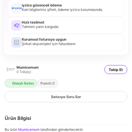
iyzico güvenceli ödeme
Kart bilgileriniz şifreli, ödeme iyzico korumasında.
Hızlı teslimat
Tahmini yarın kargoda
Kurumsal faturaya uygun
Şirket alışverişleri için faturalanır.
Mumicemum
Takip Et
0
Takipçi
Onaylı Satıcı
Puan
0.0
Satıcıya Soru Sor
Ürün Bilgisi
Bu ürün
Mumicemum
tarafından gönderilecektir.