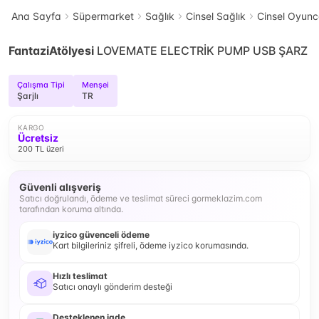
Ana Sayfa
Süpermarket
Sağlık
Cinsel Sağlık
Cinsel Oyun
FantaziAtölyesi
LOVEMATE ELECTRİK PUMP USB ŞARZ
Çalışma Tipi
Menşei
Şarjlı
TR
KARGO
Ücretsiz
200 TL üzeri
Güvenli alışveriş
Satıcı doğrulandı, ödeme ve teslimat süreci gormeklazim.com
tarafından koruma altında.
iyzico güvenceli ödeme
Kart bilgileriniz şifreli, ödeme iyzico korumasında.
Hızlı teslimat
Satıcı onaylı gönderim desteği
Desteklenen iade