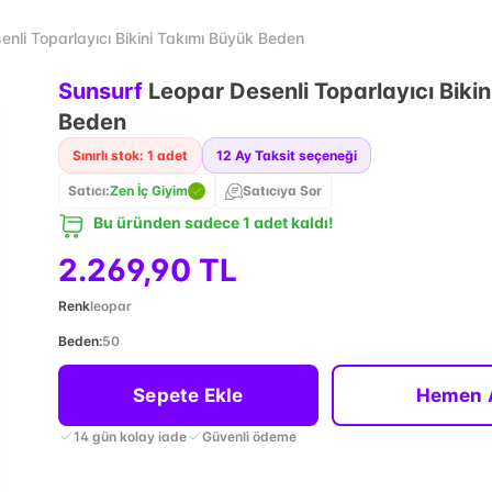
nli Toparlayıcı Bikini Takımı Büyük Beden
Sunsurf
Leopar Desenli Toparlayıcı Biki
Beden
Sınırlı stok: 1 adet
12
Ay Taksit seçeneği
Satıcı:
Zen İç Giyim
Satıcıya Sor
Bu üründen sadece 1 adet kaldı!
2.269,90 TL
Renk
leopar
Beden
:
50
Sepete Ekle
Hemen 
14 gün kolay iade
Güvenli ödeme