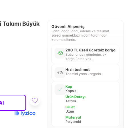
ni Takımı Büyük
Güvenli Alışveriş
Satıcı doğrulandı, ödeme ve teslimat
süreci gormeklazim.com tarafından
koruma altında.
200 TL üzeri ücretsiz kargo
Satıcı onaylı gönderim, ek
kargo ücreti yok.
Hızlı teslimat
Tahmini yarın kargoda.
Kap
Kapsız
Ürün Detayı
Astarlı
Al
Siluet
Uzun
Materyal
Polyamid