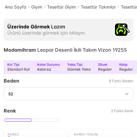
Ana Sayfa
Giyim
Tesettür Giyim
Tesettür Takımlar
Tesettür
Üzerinde Görmek
Lazım
Ürünü üzerinde görmek için tıklayın
Modamihram
Leopar Desenli İkili Takım Vizon 19255
Kol Tipi
Astar Durumu
Yaka Tipi
Siluet
Kalıp
Standart Kol
Astarsız
Gömlek Yaka
Regular
Regular
Beden
8
Farklı
Beden
52
Renk
2
Farklı
Renk
KARGO
KARGO TESLIM