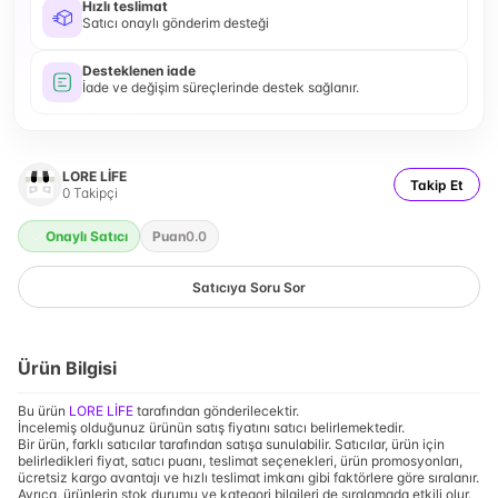
Hızlı teslimat
Satıcı onaylı gönderim desteği
Desteklenen iade
İade ve değişim süreçlerinde destek sağlanır.
LORE LİFE
Takip Et
0
Takipçi
Onaylı Satıcı
Puan
0.0
Satıcıya Soru Sor
Ürün Bilgisi
Bu ürün
LORE LİFE
tarafından gönderilecektir.
İncelemiş olduğunuz ürünün satış fiyatını satıcı belirlemektedir.
Bir ürün, farklı satıcılar tarafından satışa sunulabilir. Satıcılar, ürün için
belirledikleri fiyat, satıcı puanı, teslimat seçenekleri, ürün promosyonları,
ücretsiz kargo avantajı ve hızlı teslimat imkanı gibi faktörlere göre sıralanır.
Ayrıca, ürünlerin stok durumu ve kategori bilgileri de sıralamada etkili olur.