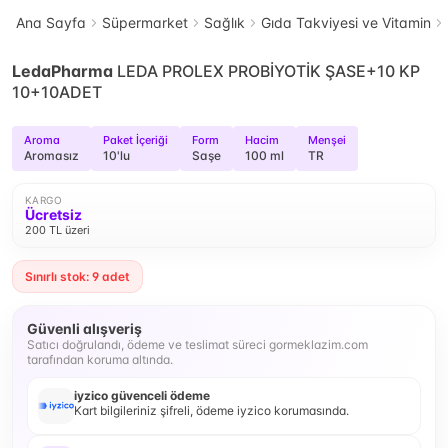
Ana Sayfa
Süpermarket
Sağlık
Gıda Takviyesi ve Vitamin
LedaPharma
LEDA PROLEX PROBİYOTİK ŞASE+10 KP
10+10ADET
Aroma
Paket İçeriği
Form
Hacim
Menşei
Aromasız
10'lu
Saşe
100 ml
TR
KARGO
Ücretsiz
200 TL üzeri
Sınırlı stok: 9 adet
Güvenli alışveriş
Satıcı doğrulandı, ödeme ve teslimat süreci gormeklazim.com
tarafından koruma altında.
iyzico güvenceli ödeme
Kart bilgileriniz şifreli, ödeme iyzico korumasında.