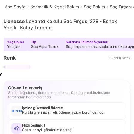
Ana Sayfa
Kozmetik & Kişisel Bakım
Saç Bakım
Saç Fırçası
Lionesse
Lavanta Kokulu Saç Fırçası 378 - Esnek
Yapılı , Kolay Tarama
Yaş Grubu
Tip
Kullanım Talimatı/Uyarıları
Yetişkin
Saç Açıcı Tarak
Saç fırçasını temiz saçlara nazikçe uygu
Renk
1
Farklı
Renk
0
Güvenli alışveriş
Satıcı doğrulandı, ödeme ve teslimat süreci gormeklazim.com
tarafından koruma altında.
iyzico güvenceli ödeme
Kart bilgileriniz şifreli, ödeme iyzico korumasında.
Hızlı teslimat
Satıcı onaylı gönderim desteği