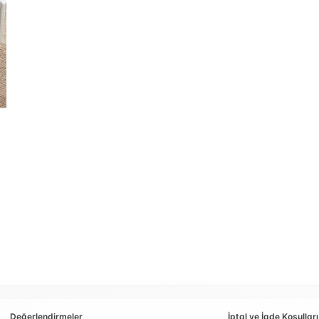
Değerlendirmeler
İptal ve İade Koşulları