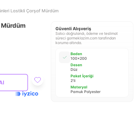
rünleri Lastikli Çarşaf Mürdüm
f Mürdüm
Güvenli Alışveriş
Satıcı doğrulandı, ödeme ve teslimat
süreci gormeklazim.com tarafından
koruma altında.
Beden
100x200
Desen
Düz
Paket İçeriği
2'li
Al
Materyal
Pamuk Polyester