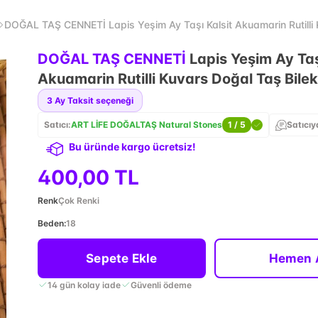
DOĞAL TAŞ CENNETİ Lapis Yeşim Ay Taşı Kalsit Akuamarin Rutilli K
DOĞAL TAŞ CENNETİ
Lapis Yeşim Ay Taş
Akuamarin Rutilli Kuvars Doğal Taş Bilek
3
Ay Taksit seçeneği
Satıcı:
ART LİFE DOĞALTAŞ Natural Stones
1
/ 5
Satıcıy
Bu üründe kargo ücretsiz!
400,00 TL
Renk
Çok Renki
Beden
:
18
Sepete Ekle
Hemen 
14 gün kolay iade
Güvenli ödeme