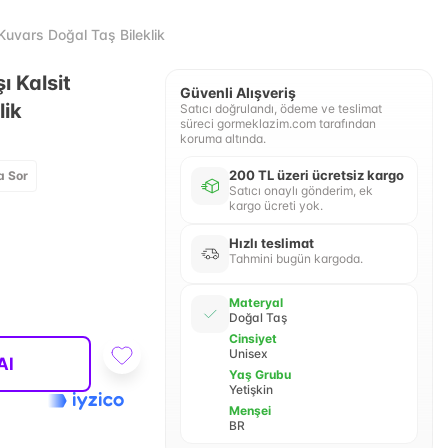
uvars Doğal Taş Bileklik
ı Kalsit
Güvenli Alışveriş
lik
Satıcı doğrulandı, ödeme ve teslimat
süreci gormeklazim.com tarafından
koruma altında.
200 TL üzeri ücretsiz kargo
a Sor
Satıcı onaylı gönderim, ek
kargo ücreti yok.
Hızlı teslimat
Tahmini bugün kargoda.
Materyal
Doğal Taş
Cinsiyet
Unisex
Al
Yaş Grubu
Yetişkin
Menşei
BR