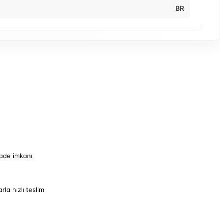
BR
iade imkanı
arla hızlı teslim