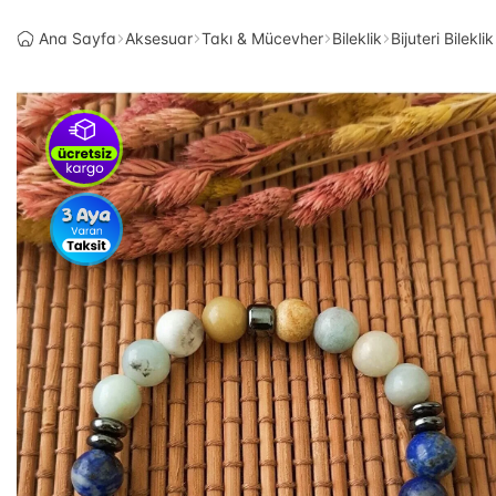
Ana Sayfa
Aksesuar
Takı & Mücevher
Bileklik
Bijuteri Bileklik