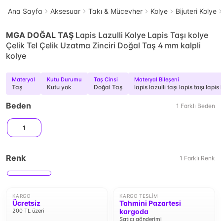
Ana Sayfa
Aksesuar
Takı & Mücevher
Kolye
Bijuteri Kolye
MGA DOĞAL TAŞ
Lapis Lazulli Kolye Lapis Taşı kolye
Çelik Tel Çelik Uzatma Zinciri Doğal Taş 4 mm kalpli
kolye
Materyal
Kutu Durumu
Taş Cinsi
Materyal Bileşeni
Taş
Kutu yok
Doğal Taş
lapis lazulli taşı lapis taşı la
Beden
1
Farklı
Beden
1
Renk
1
Farklı
Renk
KARGO
KARGO TESLIM
Ücretsiz
Tahmini Pazartesi
200 TL üzeri
kargoda
Satıcı gönderimi