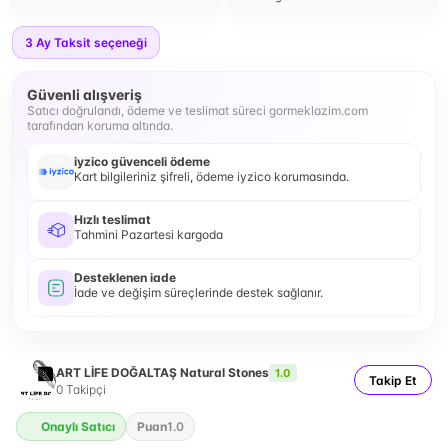
3
Ay Taksit seçeneği
Güvenli alışveriş
Satıcı doğrulandı, ödeme ve teslimat süreci gormeklazim.com
tarafından koruma altında.
iyzico güvenceli ödeme
Kart bilgileriniz şifreli, ödeme iyzico korumasında.
Hızlı teslimat
Tahmini Pazartesi kargoda
Desteklenen iade
İade ve değişim süreçlerinde destek sağlanır.
ART LİFE DOĞALTAŞ Natural Stones
1.0
Takip Et
0
Takipçi
Onaylı Satıcı
Puan
1.0